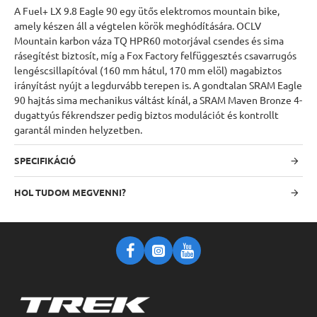
A Fuel+ LX 9.8 Eagle 90 egy ütős elektromos mountain bike,
amely készen áll a végtelen körök meghódítására. OCLV
Mountain karbon váza TQ HPR60 motorjával csendes és sima
rásegítést biztosít, míg a Fox Factory felfüggesztés csavarrugós
lengéscsillapítóval (160 mm hátul, 170 mm elöl) magabiztos
irányítást nyújt a legdurvább terepen is. A gondtalan SRAM Eagle
90 hajtás sima mechanikus váltást kínál, a SRAM Maven Bronze 4-
dugattyús fékrendszer pedig biztos modulációt és kontrollt
garantál minden helyzetben.
SPECIFIKÁCIÓ
HOL TUDOM MEGVENNI?