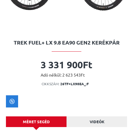
TREK FUEL+ LX 9.8 EA90 GEN2 KERÉKPÁR
3 331 900Ft
Adó nélkül: 2 623 543Ft
CIKKSZÁM:
26TF+LX98EA_:F
MÉRET SEGÉD
VIDEÓK