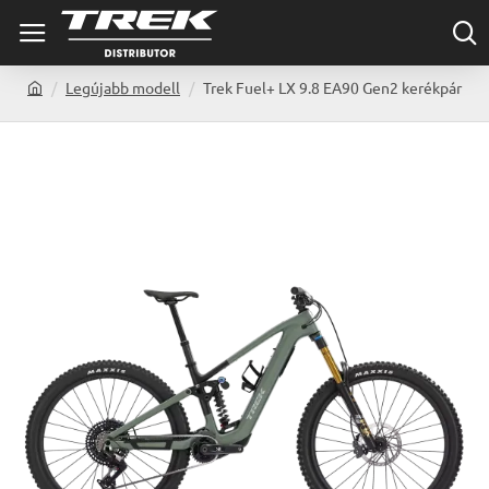
Legújabb modell
Trek Fuel+ LX 9.8 EA90 Gen2 kerékpár
h
o
m
e