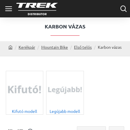
KARBON VÁZAS
Kerékpár
Mountain Bike
Első telós
Karbon vázas
h
o
m
e
Kifutó modell
Legújabb modell