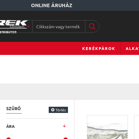
ONLINE ÁRUHÁZ
Minden
Cikkszám
vagy
terméknév...
KERÉKPÁROK
ALKA
SZŰRŐ
Törlés
ÁRA