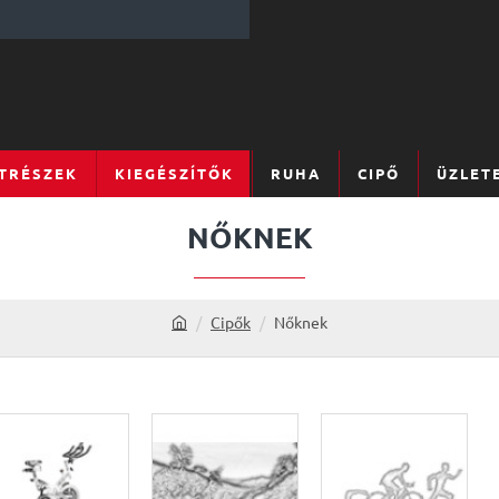
TRÉSZEK
KIEGÉSZÍTŐK
RUHA
CIPŐ
ÜZLET
NŐKNEK
Cipők
Nőknek
h
o
m
e