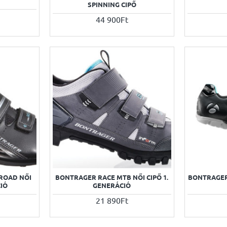
SPINNING CIPŐ
44 900Ft
ROAD NŐI
BONTRAGER RACE MTB NŐI CIPŐ 1.
BONTRAGER 
CIÓ
GENERÁCIÓ
21 890Ft