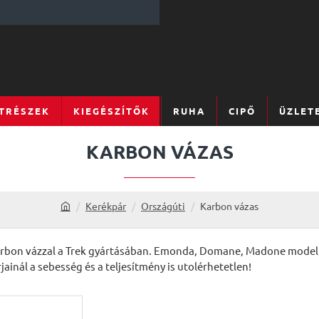
TRÉSZEK
KIEGÉSZÍTŐK
RUHA
CIPŐ
ÜZLET
KARBON VÁZAS
Kerékpár
Országúti
Karbon vázas
h
o
m
rbon vázzal a Trek gyártásában. Emonda, Domane, Madone modelle
e
ainál a sebesség és a teljesítmény is utolérhetetlen!