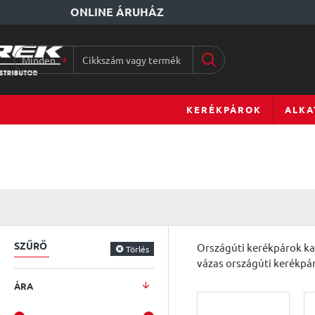
ONLINE ÁRUHÁZ
Minden
Cikkszám
vagy
terméknév...
KERÉKPÁROK
ALKA
SZŰRŐ
Országúti kerékpárok ka
Törlés
vázas országúti kerékpárj
ÁRA