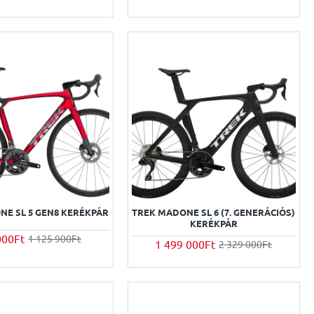
NE SL 5 GEN8 KERÉKPÁR
TREK MADONE SL 6 (7. GENERÁCIÓS)
KERÉKPÁR
000Ft
1 125 900Ft
1 499 000Ft
2 329 000Ft