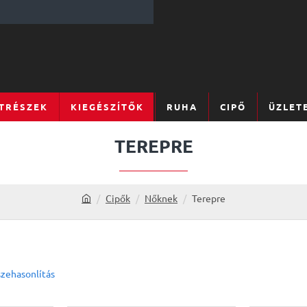
TRÉSZEK
KIEGÉSZÍTŐK
RUHA
CIPŐ
ÜZLET
TEREPRE
Cipők
Nőknek
Terepre
h
o
m
e
zehasonlítás