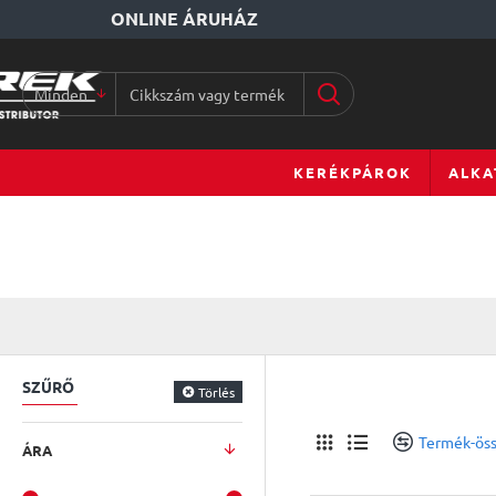
ONLINE ÁRUHÁZ
Minden
Cikkszám
vagy
terméknév...
KERÉKPÁROK
ALKA
SZŰRŐ
Törlés
Termék-öss
ÁRA