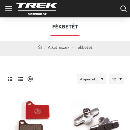
FÉKBETÉT
Alkatrészek
Fékbetét
h
o
m
e