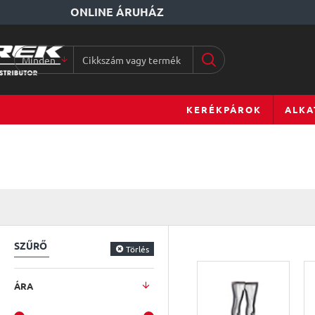
ONLINE ÁRUHÁZ
Minden
Cikkszám
vagy
terméknév...
KERÉKPÁROK
ALKA
SZŰRŐ
Törlés
ÁRA