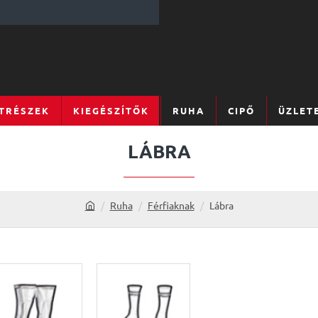
TRÉSZEK
KIEGÉSZÍTŐK
RUHA
CIPŐ
ÜZLET
LÁBRA
Ruha
Férfiaknak
Lábra
h
o
m
e