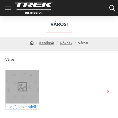
VÁROSI
Kerékpár
Nőknek
Városi
h
o
m
Városi
e
Legújabb modell