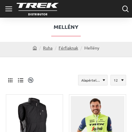
MELLÉNY
Ruha
Férfiaknak
Mellény
h
o
m
e