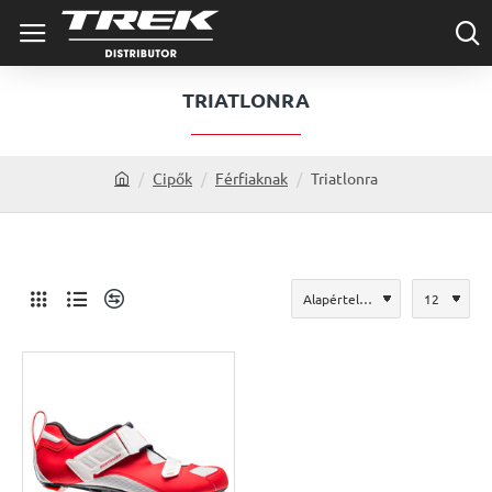
TRIATLONRA
Cipők
Férfiaknak
Triatlonra
h
o
m
e