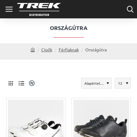
ORSZÁGÚTRA
Cipők
Férfiaknak
Országútra
h
o
m
e