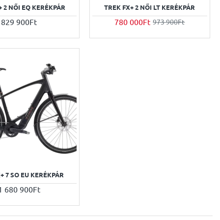
+ 2 NŐI EQ KERÉKPÁR
TREK FX+ 2 NŐI LT KERÉKPÁR
829 900Ft
780 000Ft
973 900Ft
+ 7 SO EU KERÉKPÁR
1 680 900Ft