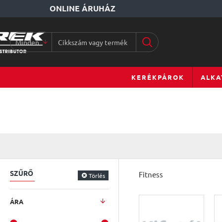
ONLINE ÁRUHÁZ
Minden
Cikkszám
vagy
terméknév...
KERÉKPÁROK
ALKA
SZŰRŐ
Fitness
Törlés
ÁRA