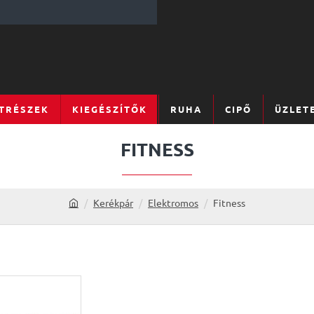
TRÉSZEK
KIEGÉSZÍTŐK
RUHA
CIPŐ
ÜZLET
FITNESS
Kerékpár
Elektromos
Fitness
h
o
m
e