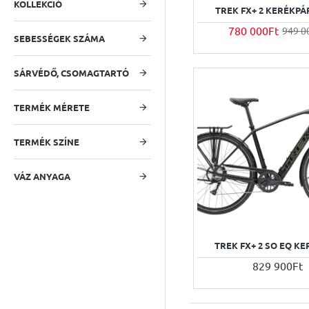
KOLLEKCIÓ
TREK FX+ 2 KERÉKPÁR
780 000Ft
949 0
SEBESSÉGEK SZÁMA
SÁRVÉDŐ, CSOMAGTARTÓ
TERMÉK MÉRETE
TERMÉK SZÍNE
VÁZ ANYAGA
TREK FX+ 2 SO EQ K
829 900Ft