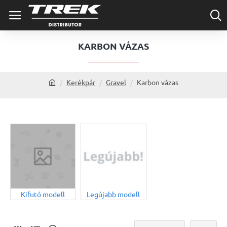
KARBON VÁZAS
Kerékpár
Gravel
Karbon vázas
h
o
m
e
Kifutó modell
Legújabb modell