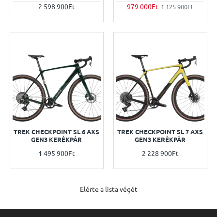
2 598 900Ft
979 000Ft
1 125 900Ft
TREK CHECKPOINT SL 6 AXS
TREK CHECKPOINT SL 7 AXS
GEN3 KERÉKPÁR
GEN3 KERÉKPÁR
1 495 900Ft
2 228 900Ft
Elérte a lista végét