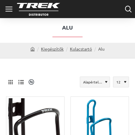
ALU
Kiegészítők
Kulacstartó
Alu
h
o
m
e