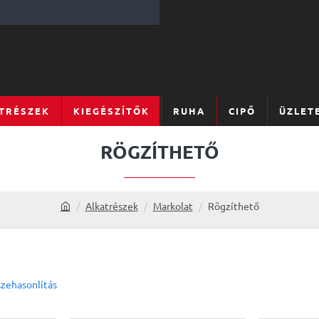
TRÉSZEK
KIEGÉSZÍTŐK
RUHA
CIPŐ
ÜZLET
RÖGZÍTHETŐ
Alkatrészek
Markolat
Rögzíthető
h
o
m
e
zehasonlítás