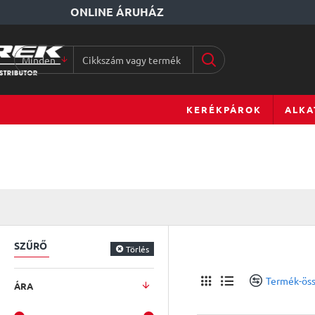
ONLINE ÁRUHÁZ
Minden
Cikkszám
vagy
terméknév...
KERÉKPÁROK
ALKA
SZŰRŐ
Törlés
Termék-öss
ÁRA