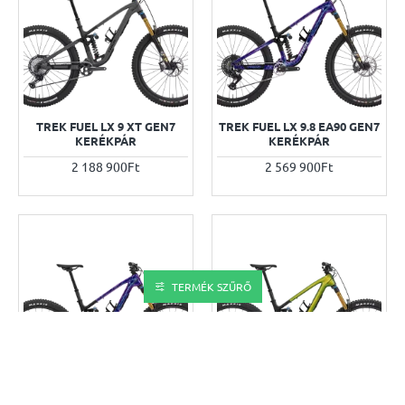
TREK FUEL LX 9 XT GEN7
TREK FUEL LX 9.8 EA90 GEN7
KERÉKPÁR
KERÉKPÁR
2 188 900Ft
2 569 900Ft
TERMÉK SZŰRŐ
TREK FUEL LX 9.8 XT DI2
TREK FUEL LX 9.8 XT GEN7