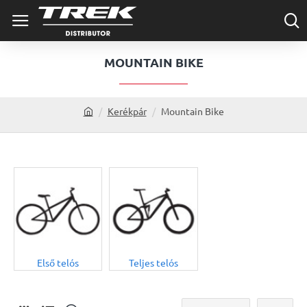
MOUNTAIN BIKE
Kerékpár
Mountain Bike
h
o
m
e
Első telós
Teljes telós