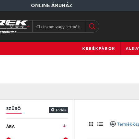
ONLINE ÁRUHÁZ
Minden
Cikkszám
vagy
terméknév...
KERÉKPÁROK
ALKA
SZŰRŐ
Törlés
Termék-öss
ÁRA