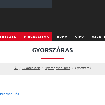
TRÉSZEK
KIEGÉSZÍTŐK
RUHA
CIPŐ
ÜZLET
GYORSZÁRAS
Alkatrészek
Nyeregcsőbilincs
Gyorszáras
h
o
m
e
zehasonlítás