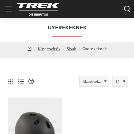
GYEREKEKNEK
Kiegészítők
Sisak
Gyerekeknek
h
o
m
e