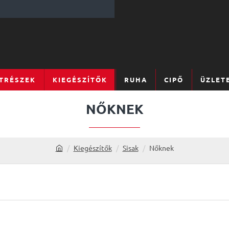
TRÉSZEK
KIEGÉSZÍTŐK
RUHA
CIPŐ
ÜZLET
NŐKNEK
Kiegészítők
Sisak
Nőknek
h
o
m
e