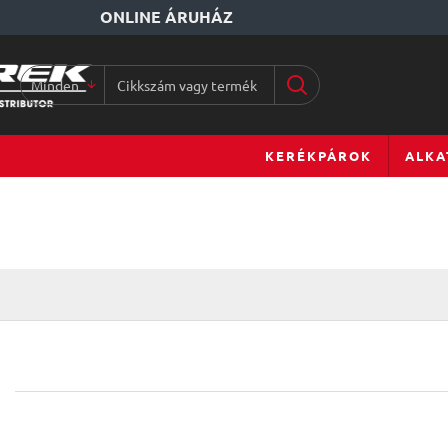
ONLINE ÁRUHÁZ
Minden
Cikkszám
vagy
terméknév...
KERÉKPÁROK
ALKA