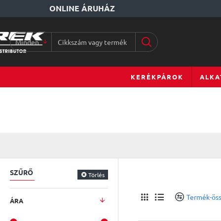
ONLINE ÁRUHÁZ
Minden
Cikkszám
vagy
terméknév...
KERÉKPÁROK
ALKA
SZŰRŐ
Törlés
Termék-öss
ÁRA