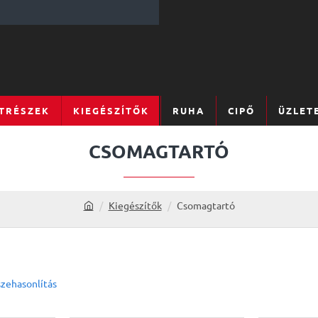
TRÉSZEK
KIEGÉSZÍTŐK
RUHA
CIPŐ
ÜZLET
CSOMAGTARTÓ
Kiegészítők
Csomagtartó
h
o
m
e
zehasonlítás