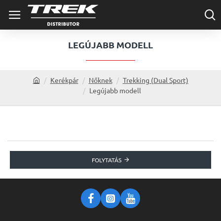
LEGÚJABB MODELL
Kerékpár
Nőknek
Trekking (Dual Sport)
h
Legújabb modell
o
m
e
FOLYTATÁS