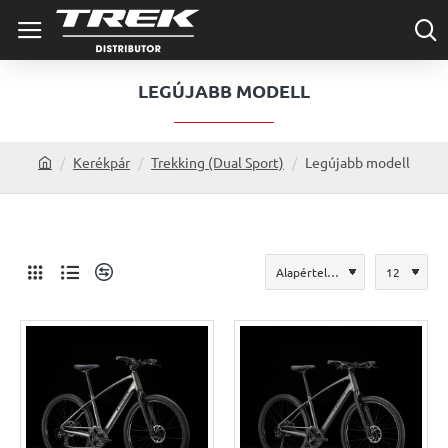
LEGÚJABB MODELL
Kerékpár
Trekking (Dual Sport)
Legújabb modell
h
o
m
e