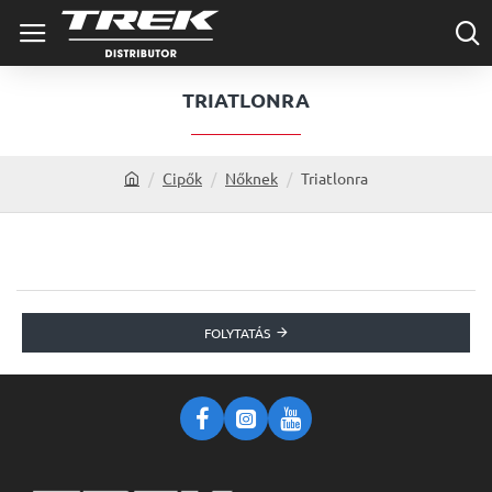
TRIATLONRA
Cipők
Nőknek
Triatlonra
h
o
m
e
FOLYTATÁS