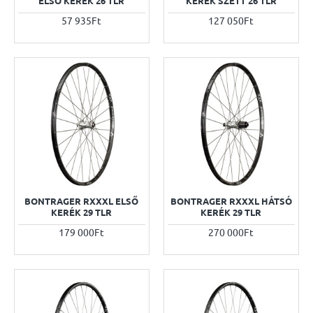
ELSŐ KERÉK 26 TLR
KERÉK SZETT 26 TLR
57 935Ft
127 050Ft
BONTRAGER RXXXL ELSŐ
BONTRAGER RXXXL HÁTSÓ
KERÉK 29 TLR
KERÉK 29 TLR
179 000Ft
270 000Ft