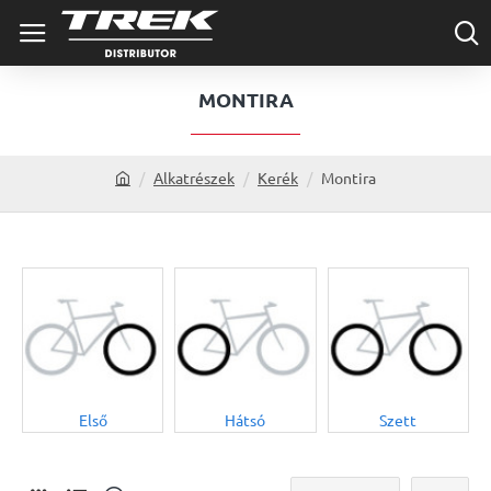
MONTIRA
Alkatrészek
Kerék
Montira
h
o
m
e
Első
Hátsó
Szett