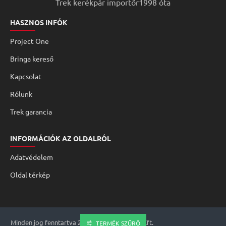
Trek kerékpár importőr1998 óta
HASZNOS INFÓK
Project One
Bringa kereső
Kapcsolat
Rólunk
Trek garancia
INFORMÁCIÓK AZ OLDALRÓL
Adatvédelem
Oldal térkép
Minden jog fenntartva 2008 - 2026 Genomed Kft.
TERMÉK SZŰRŐ