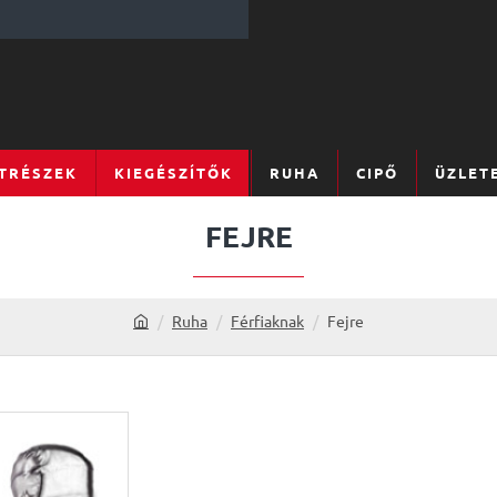
TRÉSZEK
KIEGÉSZÍTŐK
RUHA
CIPŐ
ÜZLET
FEJRE
Ruha
Férfiaknak
Fejre
h
o
m
e