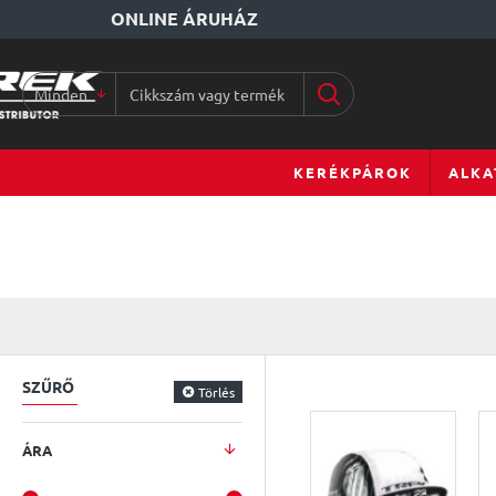
ONLINE ÁRUHÁZ
Minden
Cikkszám
vagy
terméknév...
KERÉKPÁROK
ALKA
SZŰRŐ
Törlés
ÁRA