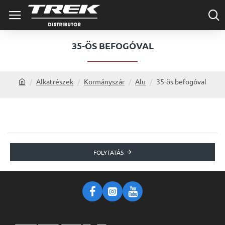
35-ÖS BEFOGÓVAL
Alkatrészek
Kormányszár
Alu
35-ös befogóval
h
o
m
e
FOLYTATÁS