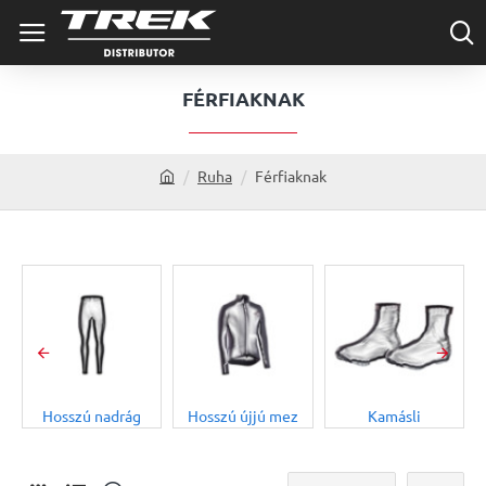
FÉRFIAKNAK
Ruha
Férfiaknak
h
o
m
e
Hosszú nadrág
Hosszú újjú mez
Kamásli