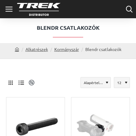
BLENDR CSATLAKOZÓK
Alkatrészek
Kormányszár
Blendr csatlakozók
h
o
m
e