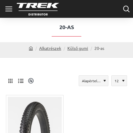
20-AS
Alkatrészek
Külső gumi
20-as
h
o
m
e