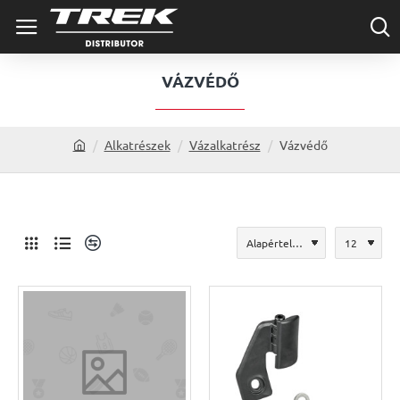
VÁZVÉDŐ
Alkatrészek
Vázalkatrész
Vázvédő
h
o
m
e