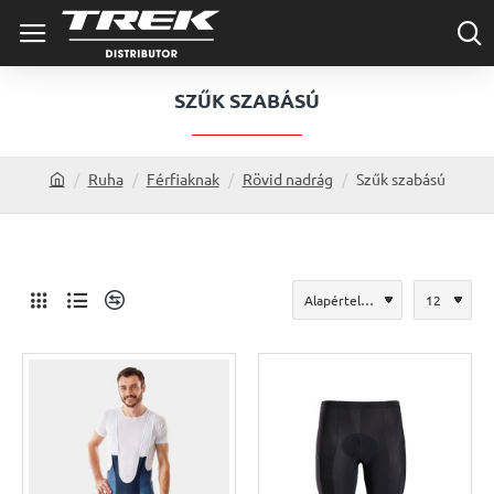
SZŰK SZABÁSÚ
Ruha
Férfiaknak
Rövid nadrág
Szűk szabású
h
o
m
e