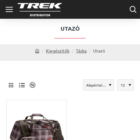
UTAZÓ
Kiegészítők
Táska
Utazó
h
o
m
e