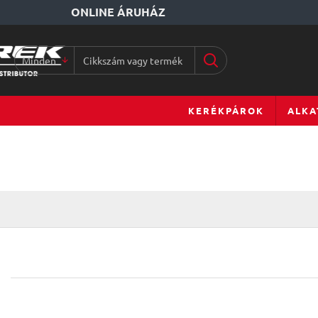
ONLINE ÁRUHÁZ
Minden
Cikkszám
vagy
terméknév...
KERÉKPÁROK
ALKA