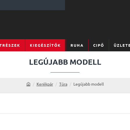
TRÉSZEK
KIEGÉSZÍTŐK
RUHA
CIPŐ
ÜZLET
LEGÚJABB MODELL
Kerékpár
Túra
Legújabb modell
h
o
m
e