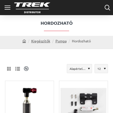
HORDOZHATÓ
Kiegészítők
Pumpa
Hordozható
h
o
m
e