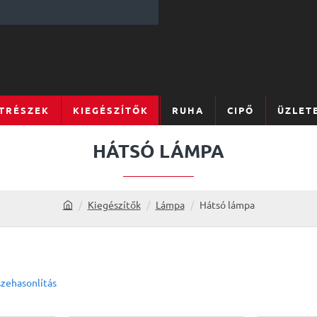
TRÉSZEK
KIEGÉSZÍTŐK
RUHA
CIPŐ
ÜZLET
HÁTSÓ LÁMPA
Kiegészítők
Lámpa
Hátsó lámpa
h
o
m
e
zehasonlítás