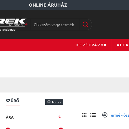
ONLINE ÁRUHÁZ
Minden
Cikkszám
vagy
terméknév...
KERÉKPÁROK
ALKA
SZŰRŐ
Törlés
Termék-öss
ÁRA