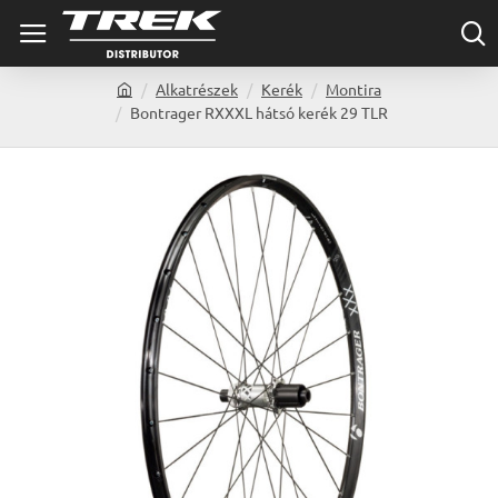
Alkatrészek
Kerék
Montira
h
Bontrager RXXXL hátsó kerék 29 TLR
o
m
e