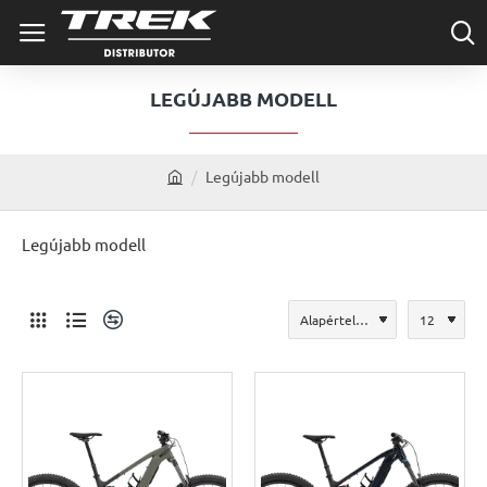
LEGÚJABB MODELL
Legújabb modell
h
o
m
Legújabb modell
e