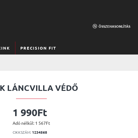
ÖSSZEHASONLÍTÁS
EINK
PRECISION FIT
K LÁNCVILLA VÉDŐ
1 990Ft
Adó nélkül: 1 567Ft
CIKKSZÁM:
1234568