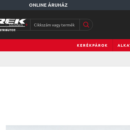
ONLINE ÁRUHÁZ
Minden
Cikkszám
vagy
terméknév...
KERÉKPÁROK
ALKA