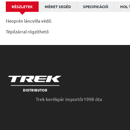
RÉSZLETEK
MÉRET SEGÉD
SPECIFIKÁCIÓ
HOL 
Neoprén láncvilla védő.
Tépőzárral rögzíthető
Trek kerékpár importőr1998 óta