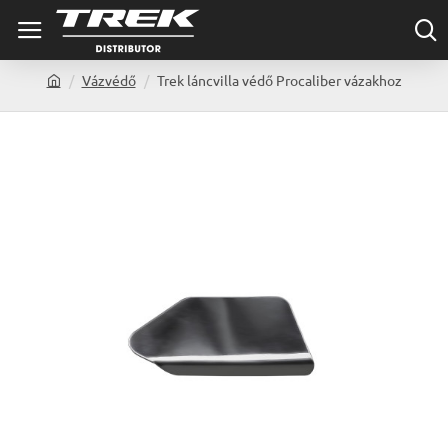
Vázvédő
Trek láncvilla védő Procaliber vázakhoz
h
o
m
e