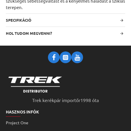
szükséges sebességváltást és a kényelmes haladást a sziklás
terepen.
SPECIFIKÁCIÓ
HOL TUDOM MEGVENNI?
Trek kerékpár importőr1998 óta
HASZNOS INFÓK
Project One