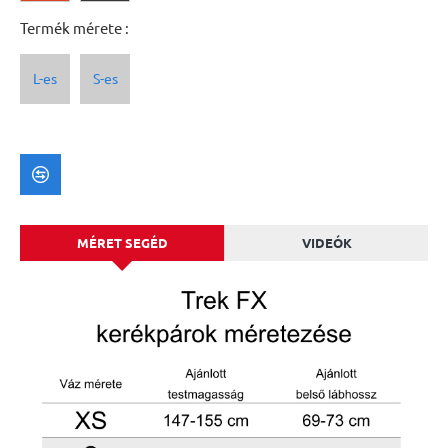
Termék mérete :
L-es
S-es
MÉRET SEGÉD
VIDEÓK