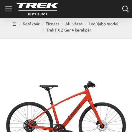
Kerékpár
Fitness
Alu vázas
Legújabb modell
h
Trek FX 2 Gen4 kerékpár
o
m
e