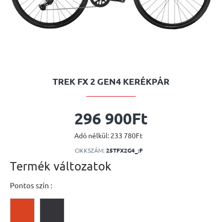
TREK FX 2 GEN4 KERÉKPÁR
296 900Ft
Adó nélkül: 233 780Ft
CIKKSZÁM:
25TFX2G4_:F
Termék változatok
Pontos szín :