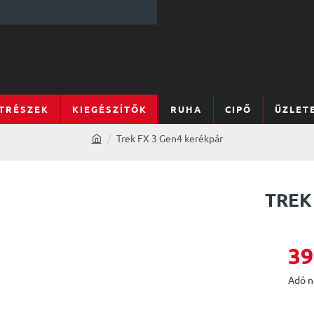
TRÉSZEK
KIEGÉSZÍTŐK
RUHA
CIPŐ
ÜZLET
Trek FX 3 Gen4 kerékpár
h
o
m
e
TREK
39
Adó n