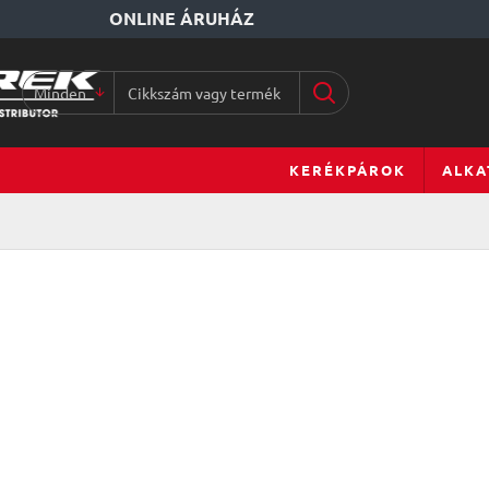
ONLINE ÁRUHÁZ
Minden
Cikkszám
vagy
terméknév...
KERÉKPÁROK
ALKA