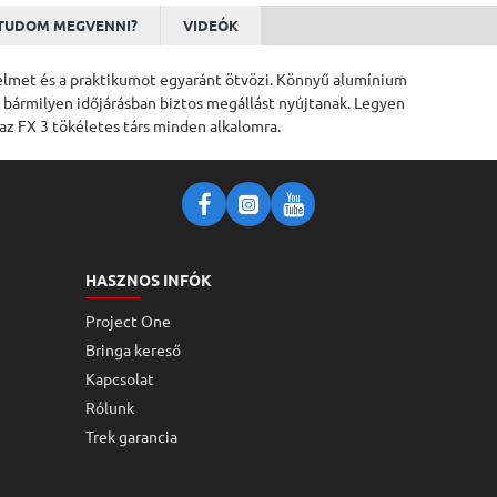
ÚJ!
TUDOM MEGVENNI?
VIDEÓK
nyelmet és a praktikumot egyaránt ötvözi. Könnyű alumínium
ek bármilyen időjárásban biztos megállást nyújtanak. Legyen
 az FX 3 tökéletes társ minden alkalomra.
HASZNOS INFÓK
Project One
Bringa kereső
Kapcsolat
Rólunk
Trek garancia