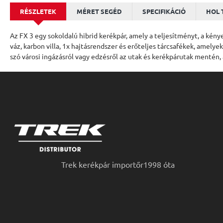
RÉSZLETEK
MÉRET SEGÉD
SPECIFIKÁCIÓ
HOL 
Az FX 3 egy sokoldalú hibrid kerékpár, amely a teljesítményt, a ké
váz, karbon villa, 1x hajtásrendszer és erőteljes tárcsafékek, amely
szó városi ingázásról vagy edzésről az utak és kerékpárutak mentén,
Trek kerékpár importőr1998 óta