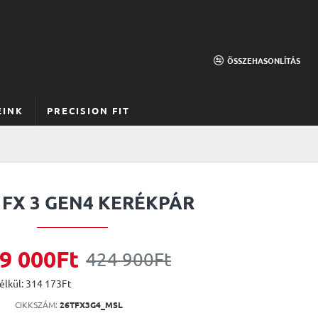
ÖSSZEHASONLÍTÁS
EINK
PRECISION FIT
 FX 3 GEN4 KERÉKPÁR
9 000Ft
424 900Ft
élkül: 314 173Ft
CIKKSZÁM:
26TFX3G4_MSL