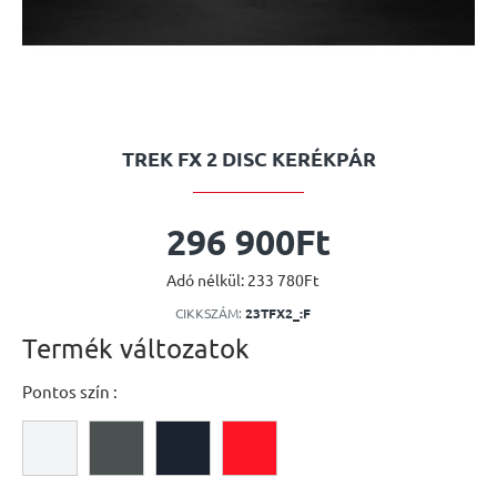
TREK FX 2 DISC KERÉKPÁR
296 900Ft
Adó nélkül: 233 780Ft
CIKKSZÁM:
23TFX2_:F
Termék változatok
Pontos szín :