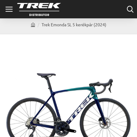
Trek Emonda SL 5 kerékpár (2024)
h
o
m
e