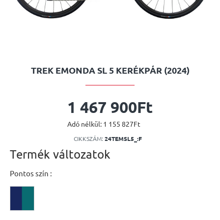
TREK EMONDA SL 5 KERÉKPÁR (2024)
1 467 900Ft
Adó nélkül: 1 155 827Ft
CIKKSZÁM:
24TEMSL5_:F
Termék változatok
Pontos szín :