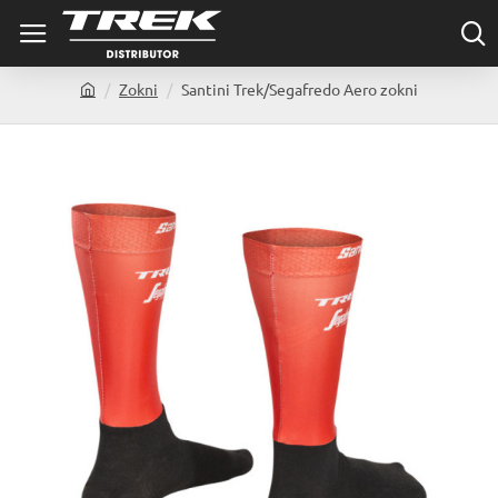
Zokni
Santini Trek/Segafredo Aero zokni
h
o
m
e