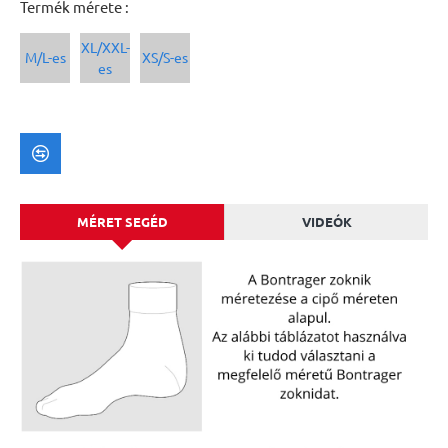
Termék mérete :
XL/XXL-
M/L-es
XS/S-es
es
MÉRET SEGÉD
VIDEÓK