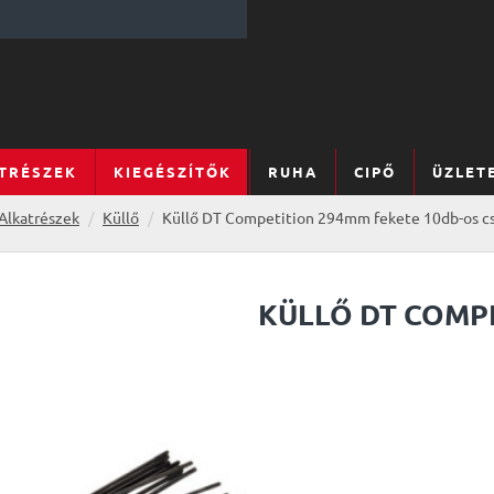
TRÉSZEK
KIEGÉSZÍTŐK
RUHA
CIPŐ
ÜZLET
Alkatrészek
Küllő
Küllő DT Competition 294mm fekete 10db-os 
KÜLLŐ DT COMP