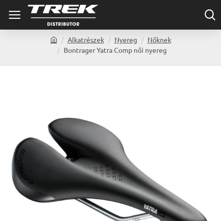
Alkatrészek
Nyereg
Nőknek
h
Bontrager Yatra Comp női nyereg
o
m
e