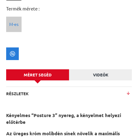
Termék mérete :
M-es
MÉRET SEGÉD
VIDEÓK
RÉSZLETEK
Kényelmes “Posture 3” nyereg, a kényelmet helyezi
előtérbe
Az üreges króm molibdén sínek növelik a maximális