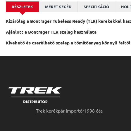
RÉSZLETEK
MÉRET SEGÉD
SPECIFIKÁCIÓ
HOL 
Kizárólag a Bontrager Tubeless Ready (TLR) kerekekkel has
Ajánlott a Bontrager TLR szalag használata
Kivehető és cserélhető szelep a tömítőanyag könnyű feltöl
Trek kerékpár importőr1998 óta