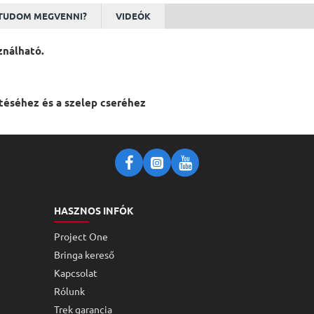
TUDOM MEGVENNI?
VIDEÓK
ználható.
téséhez és a szelep cseréhez
HASZNOS INFÓK
Project One
Bringa kereső
Kapcsolat
Rólunk
Trek garancia