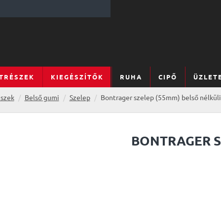
TRÉSZEK
KIEGÉSZÍTŐK
RUHA
CIPŐ
ÜZLET
észek
Belső gumi
Szelep
Bontrager szelep (55mm) belső nélkül
BONTRAGER S