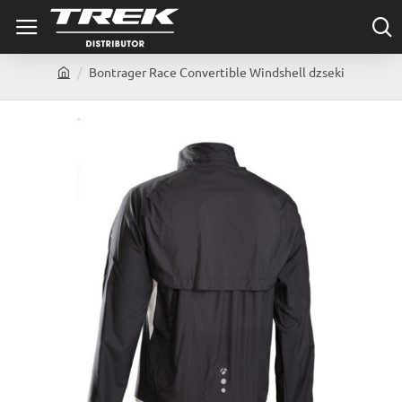
Bontrager Race Convertible Windshell dzseki
h
o
m
e